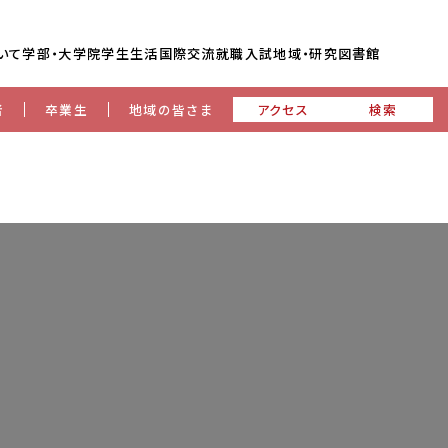
いて
学部・大学院
学生生活
国際交流
就職
入試
地域・研究
図書館
者
卒業生
地域の皆さま
アクセス
検索