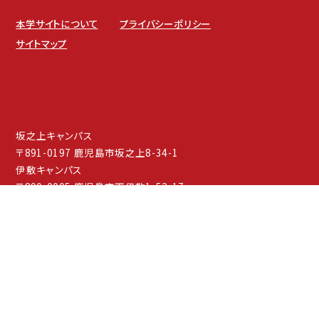
本学サイトについて
プライバシーポリシー
サイトマップ
坂之上キャンパス
〒891-0197 鹿児島市坂之上8-34-1
伊敷キャンパス
〒890-0005 鹿児島市下伊敷1-52-17
TEL：099-261-3211（代表）
FAX：099-261-3299
E-Mail：kouhou@ofc.iuk.ac.jp
学校法人 津曲学園