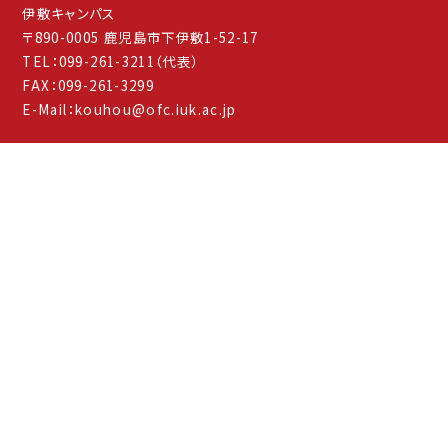
伊敷キャンパス
〒890-0005 鹿児島市下伊敷1-52-17
TEL：099-261-3211（代表）
FAX：099-261-3299
E-Mail：kouhou@ofc.iuk.ac.jp
学校法人 津曲学園
鹿児島国際大学大学院
鹿児島高等学校
鹿児島修学館中学校・高等学校
鹿児島国際大学附属鹿児島幼稚園