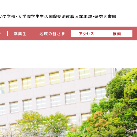
いて
学部・大学院
学生生活
国際交流
就職
入試
地域・研究
図書館
者
卒業生
地域の皆さま
アクセス
検索