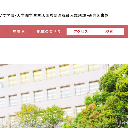
いて
学部・大学院
学生生活
国際交流
就職
入試
地域・研究
図書館
者
卒業生
地域の皆さま
アクセス
検索