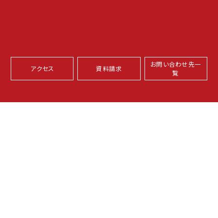
お問い合わせ先一
アクセス
資料請求
覧
本学サイトについて
プライバシーポリシー
サイトマップ
坂之上キャンパス
〒891-0197 鹿児島市坂之上8-34-1