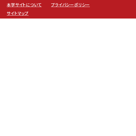
本学サイトについて
プライバシーポリシー
サイトマップ
坂之上キャンパス
〒891-0197 鹿児島市坂之上8-34-1
伊敷キャンパス
〒890-0005 鹿児島市下伊敷1-52-17
TEL：099-261-3211（代表）
FAX：099-261-3299
E-Mail：kouhou@ofc.iuk.ac.jp
学校法人 津曲学園