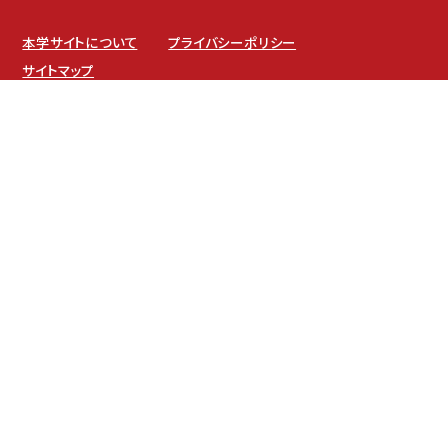
本学サイトについて
プライバシーポリシー
サイトマップ
坂之上キャンパス
〒891-0197 鹿児島市坂之上8-34-1
伊敷キャンパス
〒890-0005 鹿児島市下伊敷1-52-17
TEL：099-261-3211（代表）
FAX：099-261-3299
E-Mail：kouhou@ofc.iuk.ac.jp