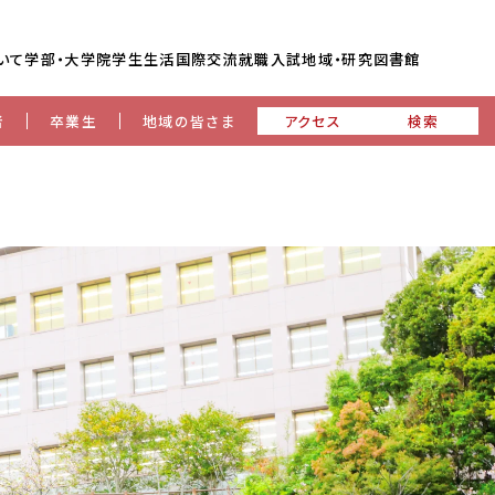
いて
学部・大学院
学生生活
国際交流
就職
入試
地域・研究
図書館
者
卒業生
地域の皆さま
アクセス
検索