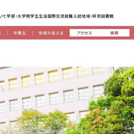
いて
学部・大学院
学生生活
国際交流
就職
入試
地域・研究
図書館
者
卒業生
地域の皆さま
アクセス
検索