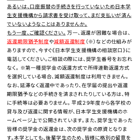
あるいは、口座振替の手続きを行っていないため日本学
生支援機構から請求書を受け取って、まだ支払いが済ん
でいないようなことはありませんか。
もう一度、ご確認ください。
万一、返還が困難な場合は、
返還期限猶予制度
や
減額返還制度
（※）などの仕組みが
ありますので、今すぐ《日本学生支援機構の相談窓口》に
電話してください。ご相談の際には、奨学生番号をお忘れ
なく。 ※第一種奨学金の返還方式で所得連動返還方式
を選択している場合、減額返還制度は利用できません。
なお、延滞なく返還中であったり、在学届の提出や返還
期限猶予などの手続きを済まされたりしている方は、特
に手続等は必要ありません。 平成２９年度から各学校の
貸与及び返還に関する情報が、日本学生支援機構のホ
ームページ上で公開されています。また、奨学生であった
皆様の奨学金の返還金は、次の奨学金の原資となりま
す。本学としても、後輩学生のため、皆様に格別の留意を