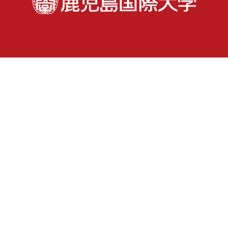
受験生
在学生・保護者
卒業生
地域の皆さま