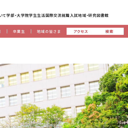
いて
学部・大学院
学生生活
国際交流
就職
入試
地域・研究
図書館
者
卒業生
地域の皆さま
アクセス
検索