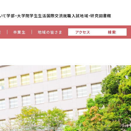
いて
学部・大学院
学生生活
国際交流
就職
入試
地域・研究
図書館
者
卒業生
地域の皆さま
アクセス
検索