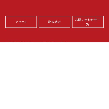
お問い合わせ先一
アクセス
資料請求
覧
本学サイトについて
プライバシーポリシー
サイトマップ
坂之上キャンパス
〒891-0197 鹿児島市坂之上8-34-1
伊敷キャンパス
〒890-0005 鹿児島市下伊敷1-52-17
TEL：099-261-3211（代表）