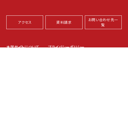
お問い合わせ先一
アクセス
資料請求
覧
本学サイトについて
プライバシーポリシー
サイトマップ
坂之上キャンパス
〒891-0197 鹿児島市坂之上8-34-1
伊敷キャンパス
〒890-0005 鹿児島市下伊敷1-52-17
TEL：099-261-3211（代表）