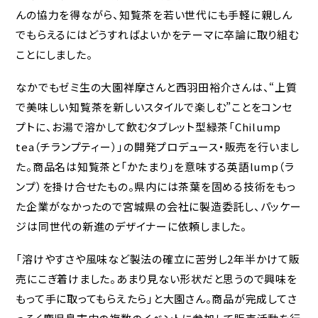
んの協力を得ながら、知覧茶を若い世代にも手軽に親しん
でもらえるにはどうすればよいかをテーマに卒論に取り組む
ことにしました。
なかでもゼミ生の大園祥摩さんと西羽田裕介さんは、“上質
で美味しい知覧茶を新しいスタイルで楽しむ”ことをコンセ
プトに、お湯で溶かして飲むタブレット型緑茶「Chilump
tea（チランプティー）」の開発プロデュース・販売を行いまし
た。商品名は知覧茶と「かたまり」を意味する英語lump（ラ
ンプ）を掛け合せたもの。県内には茶葉を固める技術をもっ
た企業がなかったので宮城県の会社に製造委託し、パッケー
ジは同世代の新進のデザイナーに依頼しました。
「溶けやすさや風味など製法の確立に苦労し2年半かけて販
売にこぎ着けました。あまり見ない形状だと思うので興味を
もって手に取ってもらえたら」と大園さん。商品が完成してさ