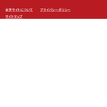
本学サイトについて
プライバシーポリシー
サイトマップ
坂之上キャンパス
〒891-0197 鹿児島市坂之上8-34-1
伊敷キャンパス
〒890-0005 鹿児島市下伊敷1-52-17
TEL：099-261-3211（代表）
FAX：099-261-3299
E-Mail：kouhou@ofc.iuk.ac.jp