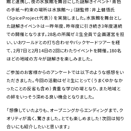
館と連携し、夜の水族館を舞台にした謎解きイベント「青色
の手紙～約束の場所は水族館～」（謎監修：井上健悟氏
〈SpiceProject代表〉）を実施しました。水族館を舞台とし
た謎解きイベントは一昨年度、昨年度に引き続き3年度連続
での開催となります。28名の所属ゼミ生全員で企画運営を担
い、いおワールドとの打ち合わせやバックヤードツアーを経
て、2月7日と2月14日の2回にわたりイベントを開催。180名
ほどの地域の方々が謎解きを楽しみました。
ご参加のお客様からのアンケートでは以下のような感想をい
ただきました。今回の活動はゼミ生にとって（うまくゆかなか
ったことの反省も含め）貴重な学びの場となり、また地域と
の絆をいっそう深める良い機会となりました。
「想像していたよりも、オープニングからエンディングまで、ク
オリティが高く、驚きました。とても楽しめました！次回は知り
合いにも紹介したいと思います」