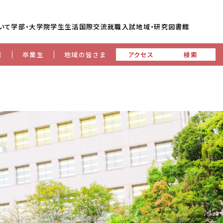
いて
学部・大学院
学生生活
国際交流
就職
入試
地域・研究
図書館
者
卒業生
地域の皆さま
アクセス
検索