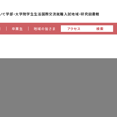
いて
学部・大学院
学生生活
国際交流
就職
入試
地域・研究
図書館
者
卒業生
地域の皆さま
アクセス
検索