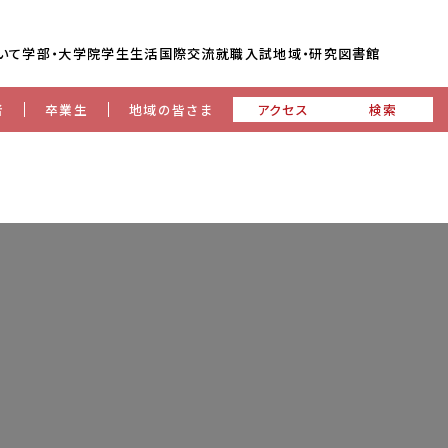
いて
学部・大学院
学生生活
国際交流
就職
入試
地域・研究
図書館
者
卒業生
地域の皆さま
アクセス
検索