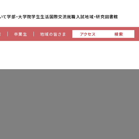
いて
学部・大学院
学生生活
国際交流
就職
入試
地域・研究
図書館
者
卒業生
地域の皆さま
アクセス
検索