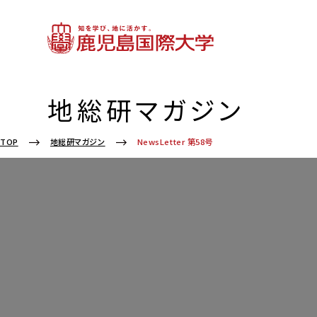
地総研マガジン
NewsLetter 第58号
TOP
地総研マガジン