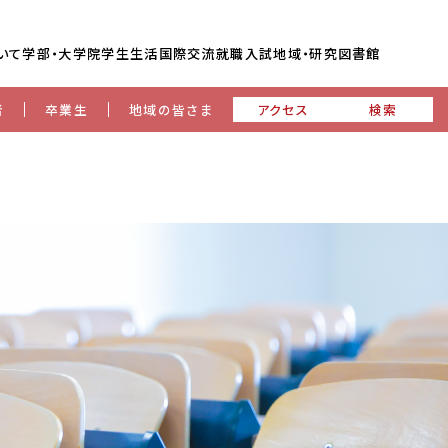
いて
学部・大学院
学生生活
国際交流
就職
入試
地域・研究
図書館
者
卒業生
地域の皆さま
アクセス
検索