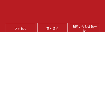
お問い合わせ先一
アクセス
資料請求
覧
本学サイトについて
プライバシーポリシー
サイトマップ
坂之上キャンパス
〒891-0197 鹿児島市坂之上8-34-1
伊敷キャンパス