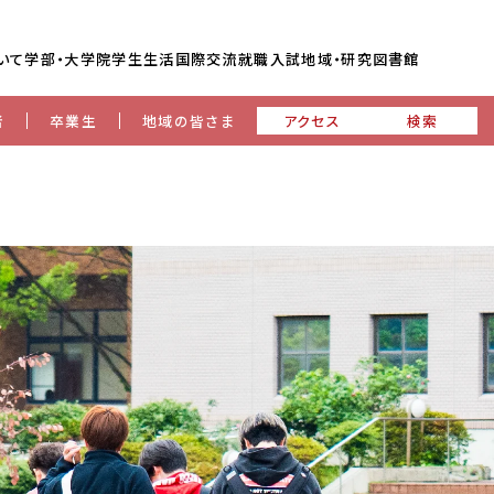
いて
学部・大学院
学生生活
国際交流
就職
入試
地域・研究
図書館
者
卒業生
地域の皆さま
アクセス
検索