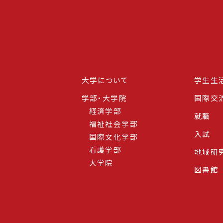
大学について
学生生
学部・大学院
国際交
経済学部
就職
福祉社会学部
入試
国際文化学部
看護学部
地域研
大学院
図書館