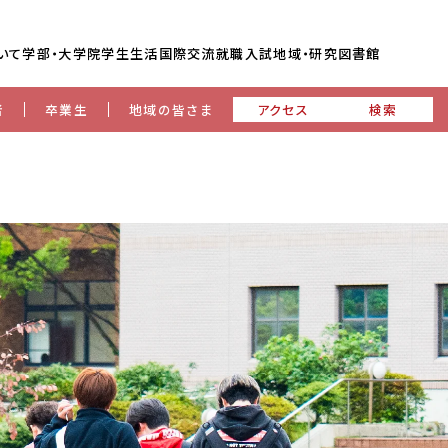
いて
学部・大学院
学生生活
国際交流
就職
入試
地域・研究
図書館
者
卒業生
地域の皆さま
アクセス
検索