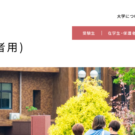
大学につ
受験生
在学生・保護
者用)