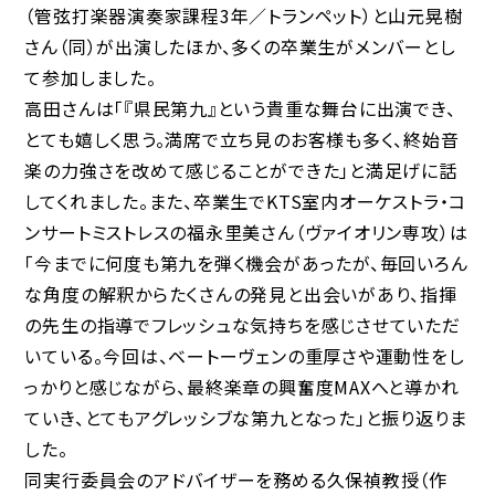
（管弦打楽器演奏家課程3年／トランペット）と山元晃樹
さん（同）が出演したほか、多くの卒業生がメンバーとし
て参加しました。
高田さんは「『県民第九』という貴重な舞台に出演でき、
とても嬉しく思う。満席で立ち見のお客様も多く、終始音
楽の力強さを改めて感じることができた」と満足げに話
してくれました。また、卒業生でKTS室内オーケストラ・コ
ンサートミストレスの福永里美さん（ヴァイオリン専攻）は
「今までに何度も第九を弾く機会があったが、毎回いろん
な角度の解釈からたくさんの発見と出会いがあり、指揮
の先生の指導でフレッシュな気持ちを感じさせていただ
いている。今回は、ベートーヴェンの重厚さや運動性をし
っかりと感じながら、最終楽章の興奮度MAXへと導かれ
ていき、とてもアグレッシブな第九となった」と振り返りま
した。
同実行委員会のアドバイザーを務める久保禎教授（作