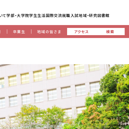
いて
学部・大学院
学生生活
国際交流
就職
入試
地域・研究
図書館
者
卒業生
地域の皆さま
アクセス
検索