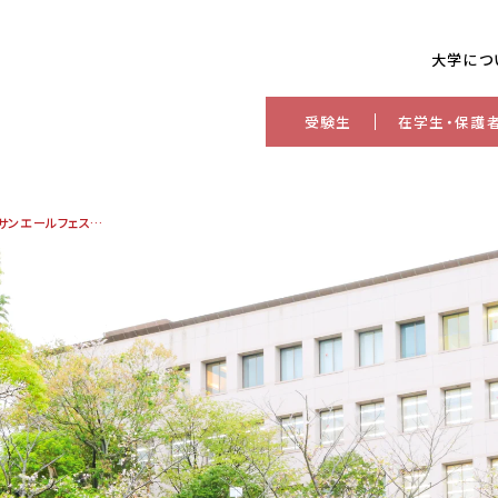
大学につ
受験生
在学生・保護
「福祉×防災」川﨑准教授とゼミ生がサンエールフェスタでWS