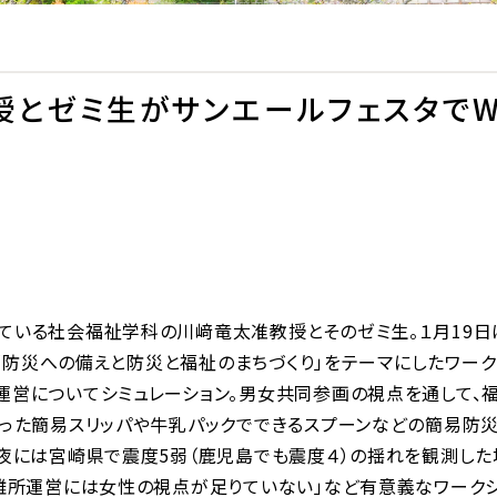
授とゼミ生がサンエールフェスタでW
いている社会福祉学科の川﨑竜太准教授とそのゼミ生。１月19
、「防災への備えと防災と福祉のまちづくり」をテーマにしたワーク
営についてシミュレーション。男女共同参画の視点を通して、
使った簡易スリッパや牛乳パックでできるスプーンなどの簡易防
日夜には宮崎県で震度5弱（鹿児島でも震度４）の揺れを観測し
避難所運営には女性の視点が足りていない」など有意義なワークシ