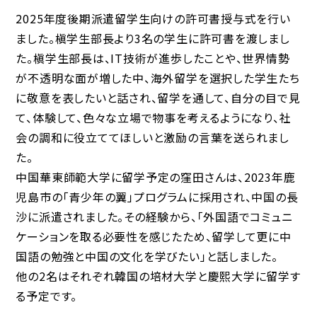
2025年度後期派遣留学生向けの許可書授与式を行い
ました。槇学生部長より3名の学生に許可書を渡しまし
た。槇学生部長は、IT技術が進歩したことや、世界情勢
が不透明な面が増した中、海外留学を選択した学生たち
に敬意を表したいと話され、留学を通して、自分の目で見
て、体験して、色々な立場で物事を考えるようになり、社
会の調和に役立ててほしいと激励の言葉を送られまし
た。
中国華東師範大学に留学予定の窪田さんは、2023年鹿
児島市の「青少年の翼」プログラムに採用され、中国の長
沙に派遣されました。その経験から、「外国語でコミュニ
ケーションを取る必要性を感じたため、留学して更に中
国語の勉強と中国の文化を学びたい」と話しました。
他の2名はそれぞれ韓国の培材大学と慶熙大学に留学す
る予定です。