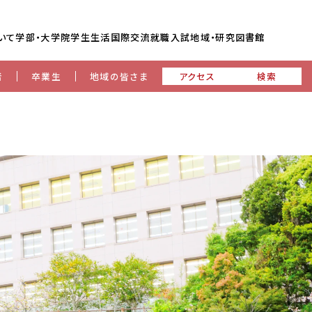
いて
学部・大学院
学生生活
国際交流
就職
入試
地域・研究
図書館
者
卒業生
地域の皆さま
アクセス
検索