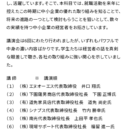
し、活躍しています。そこで、本科目では、就職活動を来年に
控えたこの時期に中小企業の優れた取り組みを知ることで、
将来の進路の一つとして検討もらうことを狙いとして、数々
の実績を持つ中小企業の経営者をお招きしています。
講演会は6回にわたり行われましたが、いずれもパワフルで
中身の濃い内容ばかりです。学生たちは経営者の話を真剣
な眼差しで聴き、各社の取り組みに強い関心を示していまし
た。
講 師 ※ 講演順
（１） （株）エヌオーエス代表取締役 井口 翔氏
（２） （株）下園薩男商店代表取締役社長 下園 正博氏
（３） （有）道免家具店代表取締役社長 道免 尚史氏
（４） （株）シナプス代表取締役社長 竹内 勝幸氏
（５） （株）南光代表取締役社長 上田平 孝也氏
（６） （株）現場サポート代表取締役社長 福留 進一氏