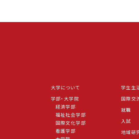
大学について
学生生
学部・大学院
国際交
経済学部
就職
福祉社会学部
入試
国際文化学部
看護学部
地域研
大学院