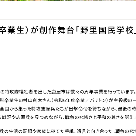
卒業生）が創作舞台「野里国民学校
くの特攻隊犠牲者を出した鹿屋市は数々の周年事業を行っています
楽学科卒業生の村山創太さん（令和6年度卒業／バリトン）が主役級の
全国から集った特攻志願兵たちが出撃命令を待ちながら、最後の時
ら戦況や志願兵を見つめながら、戦争の悲惨さと平和の尊さを訴え
兵の生活の記録や家族に宛てた手紙、遺言と向き合った。戦争の悲