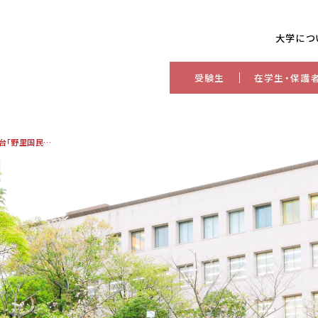
大学につ
受験生
在学生・保護
村山創太さん（音楽学科卒業生）が創作舞台「野里国民学校」に出演