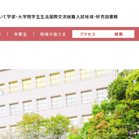
いて
学部・大学院
学生生活
国際交流
就職
入試
地域・研究
図書館
者
卒業生
地域の皆さま
アクセス
検索