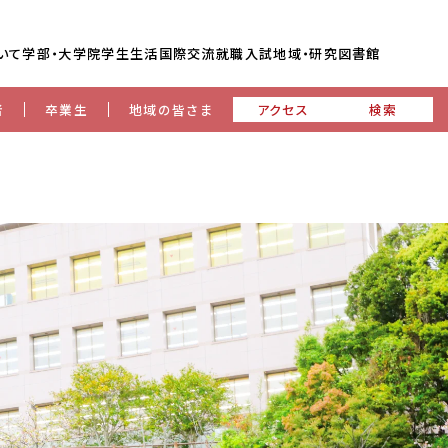
いて
学部・大学院
学生生活
国際交流
就職
入試
地域・研究
図書館
者
卒業生
地域の皆さま
アクセス
検索