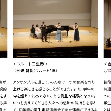
＜フルート三重奏＞
＜
◇松崎 智香（フルート3年）
◇富
奏が
アンサンブルを通して、みんなで一つの音楽を作り
普段
観的
上げる楽しさを感じることができた。ま た、学年の
共通
ルをす
枠を超えて演奏できたことも貴重な経験となった。
った
る舞
いつも支えてくださる人々への感謝の気持ちを忘れ
学生
頂け
ず、来年度の学生定期演奏会でまた演奏ができるよ
とは