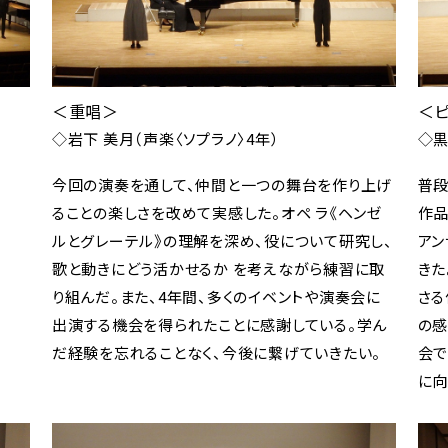
＜重唱＞
＜ピ
◇岩下 美月（声楽〈ソプラノ〉4年）
◇黒
今回の演奏を通して、仲間と一つの舞台を作り上げ
普段
ることの楽しさを改めて実感した。オペ ラ《ヘンゼ
作品
ルとグレーテル》の理解を深め、役について研究し、
アン
歌と動きにどう活かせるか を考えながら練習に取
きた
り組んだ。また、4年間、多くのイベントや演奏会に
さる
出演する機会を得られたことに感謝している。学ん
の感
だ経験を忘れることなく、今後に繋げていきたい。
会で
に向