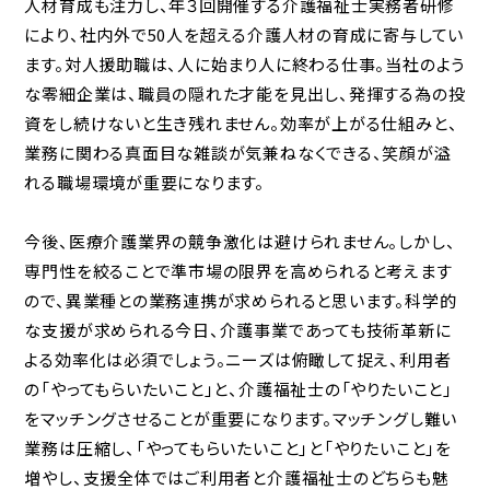
人材育成も注力し、年３回開催する介護福祉士実務者研修
により、社内外で50人を超える介護人材の育成に寄与してい
ます。対人援助職は、人に始まり人に終わる仕事。当社のよう
な零細企業は、職員の隠れた才能を見出し、発揮する為の投
資をし続けないと生き残れません。効率が上がる仕組みと、
業務に関わる真面目な雑談が気兼ねなくできる、笑顔が溢
れる職場環境が重要になります。
今後、医療介護業界の競争激化は避けられません。しかし、
専門性を絞ることで準市場の限界を高められると考えます
ので、異業種との業務連携が求められると思います。科学的
な支援が求められる今日、介護事業であっても技術革新に
よる効率化は必須でしょう。ニーズは俯瞰して捉え、利用者
の「やってもらいたいこと」と、介護福祉士の「やりたいこと」
をマッチングさせることが重要になります。マッチングし難い
業務は圧縮し、「やってもらいたいこと」と「やりたいこと」を
増やし、支援全体ではご利用者と介護福祉士のどちらも魅