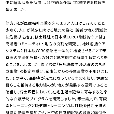
価に睡眠状態を採用し、科学的な介護に挑戦できる環境を
整えました。
他方、私が医療福祉事業を営むエリア人口は１万人ほどと
少なく、人口が減少し続ける地元の姿と、識者の地方消滅論
に危機感を抱き、修士課程で日本版CCRC（継続的ケア付き
高齢者コミュニティ）と地方の役割を研究し、地域包括ケア
システムと日本版CCRC構想を一体的に機能させることで東
京圏の高齢化危機への対応と地方創生の解決手段になり得
ることを示しました。修了後に「鹿児島市生涯活躍のまち形
成事業」の指定を受け、都市部からの移住事業を手掛けまし
た。その中で、高齢者が元気になっている事実を知り、健康な
暮らしを維持する取り組みが、地方が発展する要素であると
確信し、博士課程において、在宅生活の延伸に寄与する効率
的な介護予防プログラムを研究しました。博士論文で、有酸
素トレーニングと吸気筋トレーニングは、呼吸を含む全身の
身体活動量を増加させ、日中の自覚的眠気の改善と転倒予