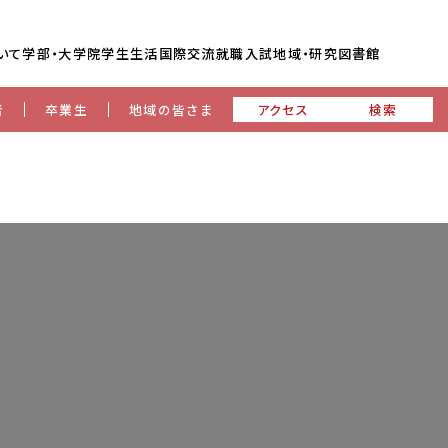
いて
学部・大学院
学生生活
国際交流
就職
入試
地域・研究
図書館
者
卒業生
地域の皆さま
アクセス
検索