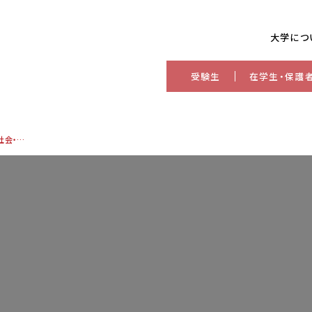
大学につ
受験生
在学生・保護
7/12開催 夏のオープンキャンパス（経済・福祉社会・国際文化学部対象）